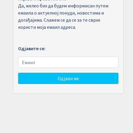
Да, желео бих да будем информисан путем
емаила о актуелној понуди, новостима и
догађајима. Слажем се да се за те сврхе
користи моја емаил адреса.
Одјавите се:
Одјави ме