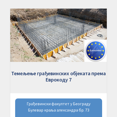
Темељење грађевинских објеката према
Еврокоду 7
Грађевински факултет у Београду
Булевар краља александра бр. 73