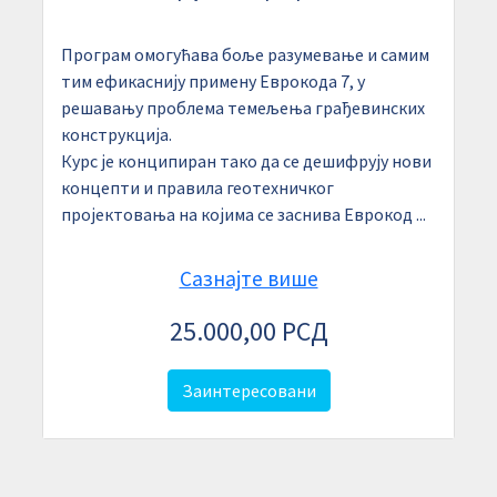
Програм омогућава боље разумевање и самим
тим ефикаснију примену Еврокода 7, у
решавању проблема темељења грађевинских
конструкција.
Курс је конципиран тако да се дешифрују нови
концепти и правила геотехничког
пројектовања на којима се заснива Еврокод ...
Сазнајте више
25.000,00 РСД
Заинтересовани